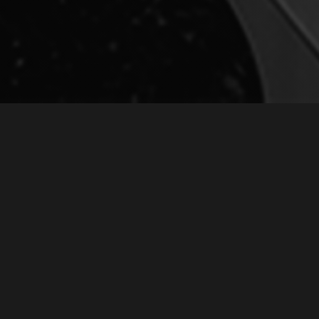
А РАДИО В PHILADE