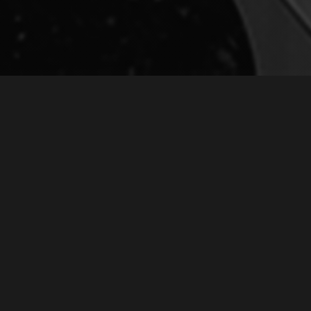
ЗАПИСЬ ПЕСНИ "ЗАРИСОВКА О
July 05, 2011
ЯМАЙКЕ"
Запись песни
"Зарисовка о Ямайке"
Когда-то, лет 9 назад,
мы с женой (тогда ещё не
были женаты) отправились
в отпуск на Ямайку. До
этого мы много
путешествовали по разным