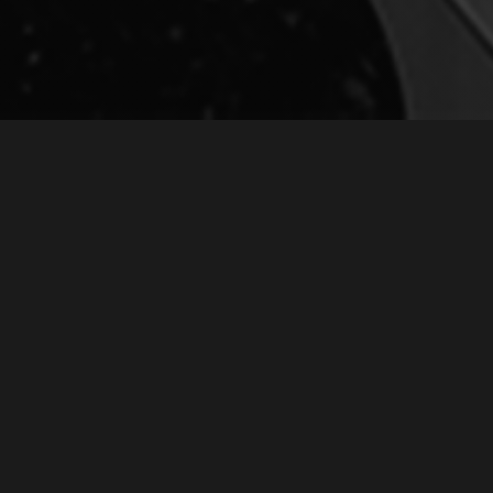
ТВОРЧЕСКИЙ ВЕЧЕР В ЦЕРКВИ НА RED
LION & GLOBAL
March 16, 2013
Творческий вечер в
церкви на Red Lion & Global
Я благодарен Кире
Щербаковой и другим
организаторам этого
вечера за приглашение.