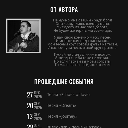
ОТ АВТОРА
Не нужно мне оваций - ради бога!
Они крадут лишь время у меня.
У каждого из нас своя дорога,
Не будем же терять мы время зря.
Я вам спою конечно массу песен,
И многое вам надо рассказать.
Мой тесный круг совсем друзья не тесен,
И вас, сочту за честь в свой круг принять.
Пускай не стал великим я поэтом,
И звёзды с неба тоже не хватал...
Но если песней вы моей согреты,
То малость эта - всё, что я желал!
ПРОШЕДШИЕ СОБЫТИЯ
27
DEC
Песня «Echoes of love»
2025
20
SEP
Песня «Dream»
2025
13
SEP
Песня «Journey»
2025
28
JUN
Видеоклип к песне «Бажаю»