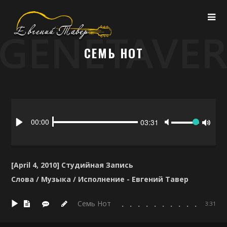
СЕМЬ НОТ
Seek
Volume
Current
00:00
Duration
03:31
time
Play
Toggl
Mute
[April 4, 2010] Студийная Запись
Слова / Музыка / Исполнение - Евгений Тавер
Семь Нот
3:31