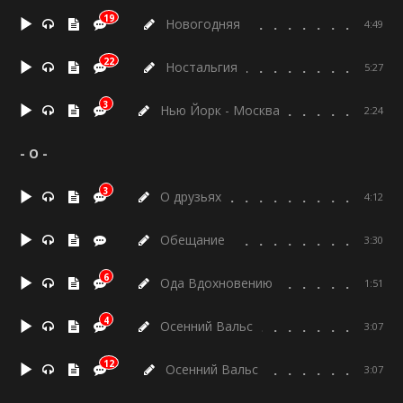
19
Новогодняя
4:49
22
Ностальгия
5:27
3
Нью Йорк - Москва
2:24
- О -
3
О друзьях
4:12
Обещание
3:30
6
Ода Вдохновению
1:51
4
Осенний Вальс
3:07
12
Осенний Вальс
3:07