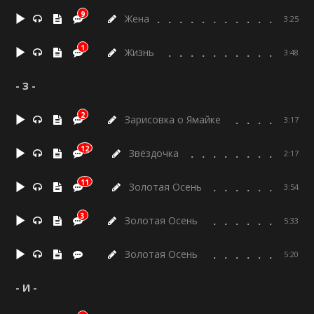
9
Жена
3:25
1
Жизнь
3:48
- З -
2
Зарисовка о Ямайке
3:17
12
Звёздочка
2:17
11
Золотая Осень
3:54
3
Золотая Осень
5:33
Золотая Осень
5:20
- И -