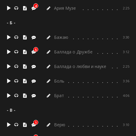
4
Ария Музе
2:25
- Б -
Бажаю
3:30
5
Баллада о Дружбе
3:12
Баллада о любви и науке
2:25
Боль
3:36
Брат
4:06
- В -
1
Верю
3:10