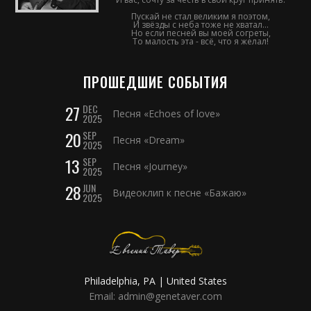
Пускай не стал великим я поэтом,
И звёзды с неба тоже не хватал...
Но если песней вы моей согреты,
То малость эта - всё, что я желал!
ПРОШЕДШИЕ СОБЫТИЯ
27
DEC
Песня «Echoes of love»
2025
20
SEP
Песня «Dream»
2025
13
SEP
Песня «Journey»
2025
28
JUN
Видеоклип к песне «Бажаю»
2025
Philadelphia, PA | United States
Email: admin@genetaver.com