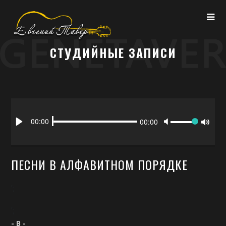
СТУДИЙНЫЕ ЗАПИСИ
Seek
Volume
Current
00:00
Duration
00:00
time
Play
Toggl
Mute
ПЕСНИ В АЛФАВИТНОМ ПОРЯДКЕ
';
';
- B -