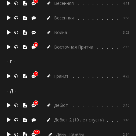
1
Весенняя
4:11
Весенняя
3:56
Война
3:02
8
Восточная Притча
2:13
- Г -
7
Гранит
4:23
- Д -
2
Дебют
3:15
Дебют 2 (10 лет спустя)
3:45
11
День Победы
2:34