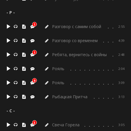
- Р -
1
Разговор с самим собой
2:55
Разговор со временем
4:39
1
Ребята, вернитесь с войны
2:48
Рояль
2:04
9
Рояль
3:09
Рыбацкая Притча
3:13
- С -
3
Свеча Горела
3:05