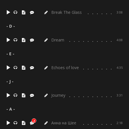
Break The Glass
3:08
- D -
Dream
4:08
- E -
Echoes of love
4:35
- J -
Journey
3:31
- А -
2
Анна на Шее
2:18