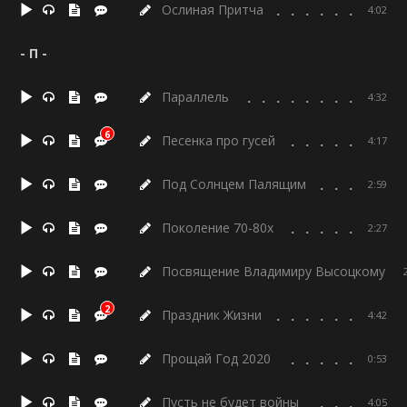
Ослиная Притча
4:02
- П -
Параллель
4:32
6
Песенка про гусей
4:17
Под Солнцем Палящим
2:59
Поколение 70-80х
2:27
Посвящение Владимиру Высоцкому
2
Праздник Жизни
4:42
Прощай Год 2020
0:53
Пусть не будет войны
4:05