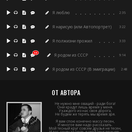
Я люблю
2:35
Я нарисую (или Автопортрет)
3:22
Я полжизни прожил
3:33
11
Я родом из СССР
9:14
Я родом из СССР (В эмиграции)
2:48
ОТ АВТОРА
Не нужно мне оваций - ради бога!
Они крадут лишь время у меня.
У каждого из нас своя дорога,
Не будем же терять мы время зря.
Я вам спою конечно массу песен,
И многое вам надо рассказать.
Мой тесный круг совсем друзья не тесен,
И вас, сочту за честь в свой круг принять.