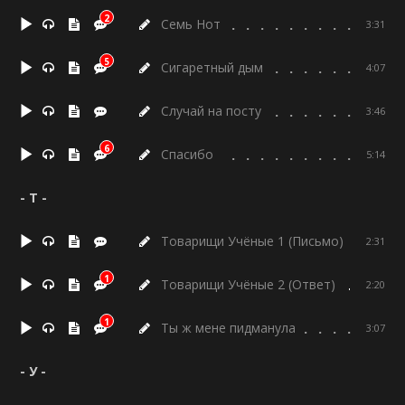
2
Семь Нот
3:31
5
Сигаретный дым
4:07
Случай на посту
3:46
6
Спасибо
5:14
- Т -
Товарищи Учёные 1 (Письмо)
2:31
1
Товарищи Учёные 2 (Ответ)
2:20
1
Ты ж мене пидманула
3:07
- У -