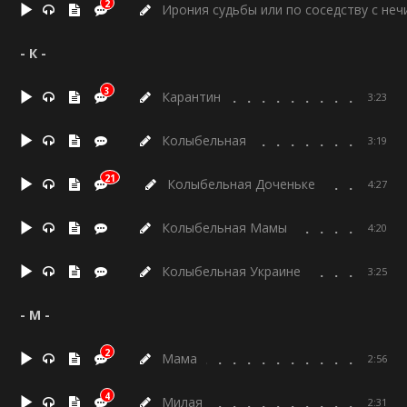
2
Ирония судьбы или по соседству с неч
- К -
3
Карантин
3:23
Колыбельная
3:19
21
Колыбельная Доченьке
4:27
Колыбельная Мамы
4:20
Колыбельная Украине
3:25
- М -
2
Мама
2:56
4
Милая
2:31