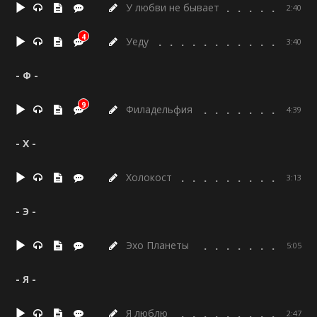
У любви не бывает
2:40
4
Уеду
3:40
- Ф -
9
Филадельфия
4:39
- Х -
Холокост
3:13
- Э -
Эхо Планеты
5:05
- Я -
Я люблю
2:47