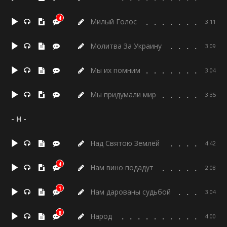
4
Милый Голос
3:11
Молитва За Украину
3:09
Мы их помним
3:04
Мы придумали мир
3:35
- Н -
Над Святою Землёй
4:42
4
Нам вино подадут
2:08
1
Нам дарованы судьбой
3:04
8
Народ
4:00