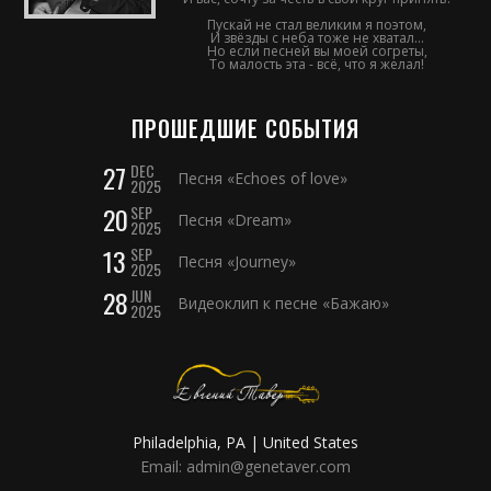
Пускай не стал великим я поэтом,
И звёзды с неба тоже не хватал...
Но если песней вы моей согреты,
То малость эта - всё, что я желал!
ПРОШЕДШИЕ СОБЫТИЯ
27
DEC
Песня «Echoes of love»
2025
20
SEP
Песня «Dream»
2025
13
SEP
Песня «Journey»
2025
28
JUN
Видеоклип к песне «Бажаю»
2025
Philadelphia, PA | United States
Email: admin@genetaver.com