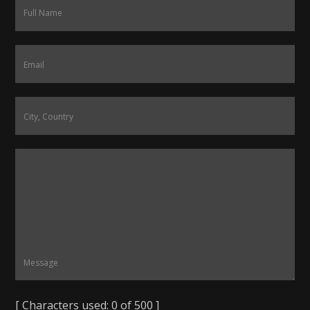
[ Characters used:
0
of 500 ]